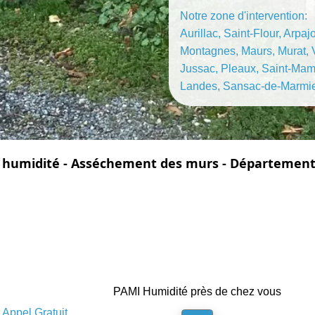
Notre zone d'intervention:
Aurillac, Saint-Flour, Arpa
Montagnes, Maurs, Murat, 
Jussac, Pleaux, Saint-Mame
Landes, Sansac-de-Marmi
 humidité - Asséchement des murs - Département 
PAMI Humidité près de chez vous
Appel Gratuit