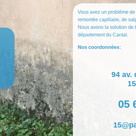
Vous avez un problème de
remontée capillaire, de sa
Nous avons la solution de t
département du Cantal.
Nos coordonnées:
94 av.
15
05 
15@pam